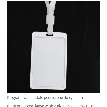
Programowalne, stale podłączone do systemu
monitorującego, łatwe w obsłudze, przystosowane do