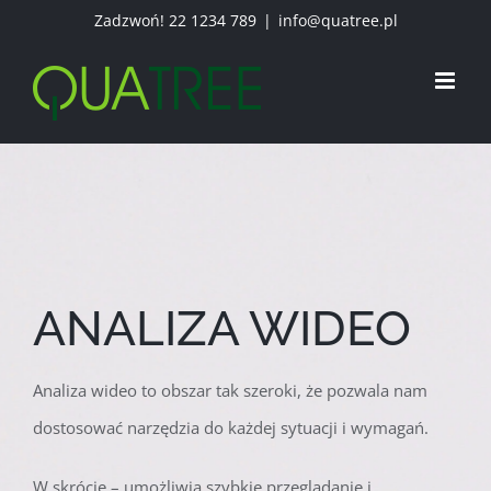
Przejdź
Zadzwoń!
22 1234 789
|
info@quatree.pl
do
zawartości
ANALIZA WIDEO
Analiza wideo to obszar tak szeroki, że pozwala nam
dostosować narzędzia do każdej sytuacji i wymagań.
W skrócie – umożliwia szybkie przeglądanie i