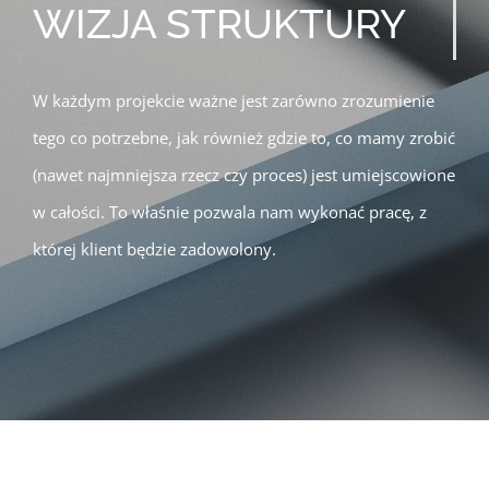
WIZJA STRUKTURY
W każdym projekcie ważne jest zarówno zrozumienie
tego co potrzebne, jak również gdzie to, co mamy zrobić
(nawet najmniejsza rzecz czy proces) jest umiejscowione
w całości. To właśnie pozwala nam wykonać pracę, z
której klient będzie zadowolony.